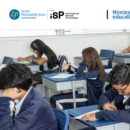
Nivele
educat