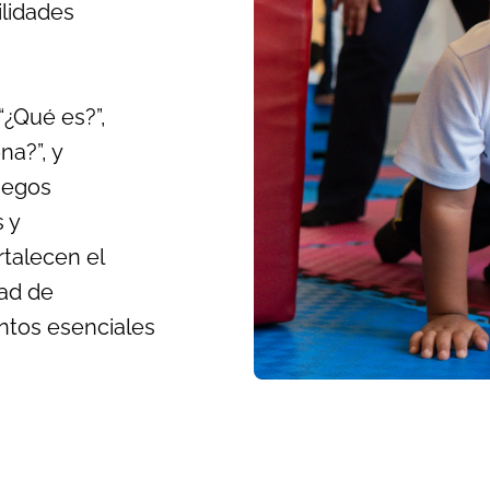
ilidades
“¿Qué es?”,
na?”, y
juegos
 y
talecen el
dad de
ntos esenciales