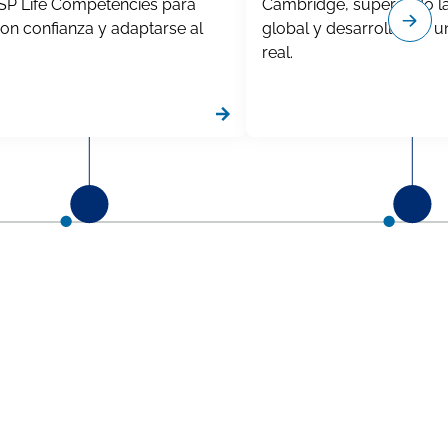
ISP Life Competencies para
Cambridge, superando l
on confianza y adaptarse al
global y desarrollando u
real.