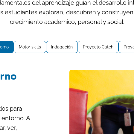
amentales del aprendizaje guían el desarrollo in
los estudiantes exploran, descubren y construyen
crecimiento académico, personal y social:
torno
Motor skills
Indagación
Proyecto Catch
Proye
orno
dos para
 entorno. A
r, ver,