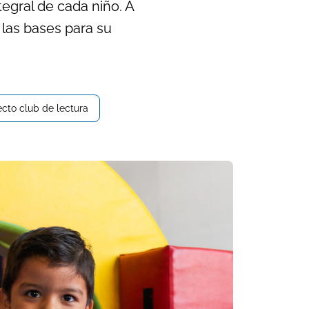
tegral de cada niño. A
 las bases para su
cto club de lectura