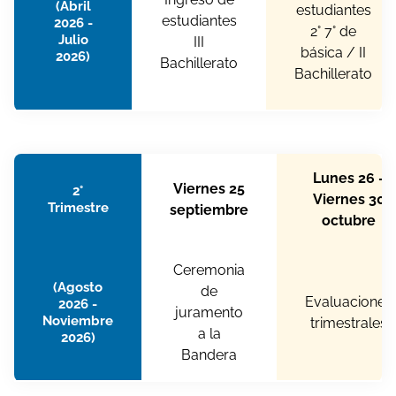
(Abril
estudiantes
estudiantes
2026 -
2° 7° de
Julio
III
básica / II
2026)
Bachillerato
Bachillerato
Lunes 26 -
Viernes 25
2°
Viernes 30
Trimestre
septiembre
octubre
Ceremonia
(Agosto
de
Evaluaciones
2026 -
juramento
Noviembre
trimestrales
a la
2026)
Bandera